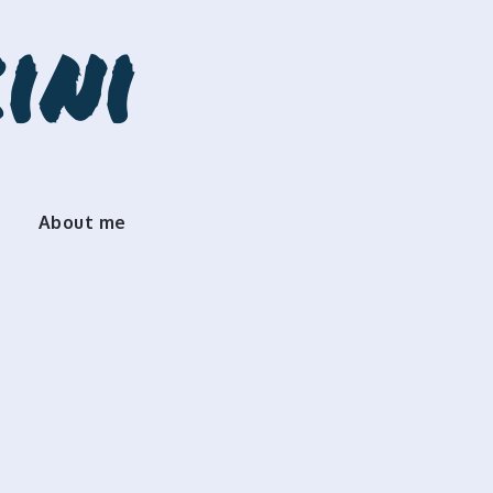
ini
About me