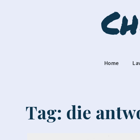
Skip
Ch
to
content
Home
La
Tag:
die antw