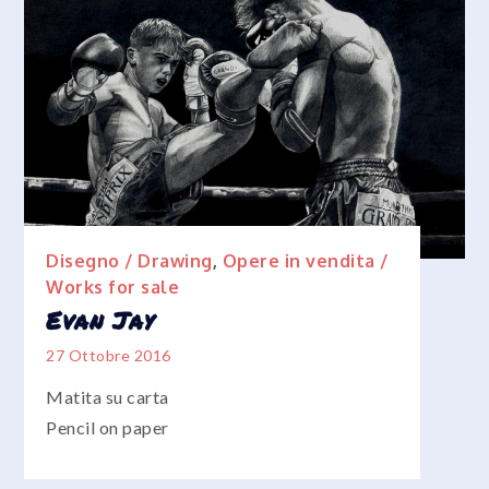
Disegno / Drawing
,
Opere in vendita /
Works for sale
Evan Jay
27 Ottobre 2016
Matita su carta
Pencil on paper