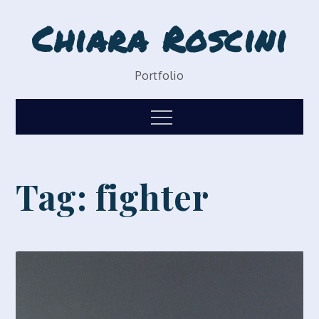
Skip
Chiara Roscini
to
content
Portfolio
Menu
Tag:
fighter