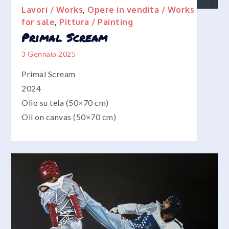
Lavori / Works
,
Opere in vendita / Works
for sale
,
Pittura / Painting
Primal Scream
3 Gennaio 2025
Primal Scream
2024
Olio su tela (50×70 cm)
Oil on canvas (50×70 cm)