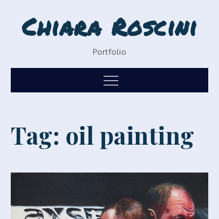
Skip
Chiara Roscini
to
content
Portfolio
Menu
Tag:
oil painting