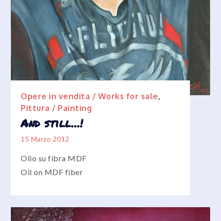
Opere in vendita / Works for sale
,
Pittura / Painting
And still…!
15 Marzo 2012
Olio su fibra MDF
Oil on MDF fiber