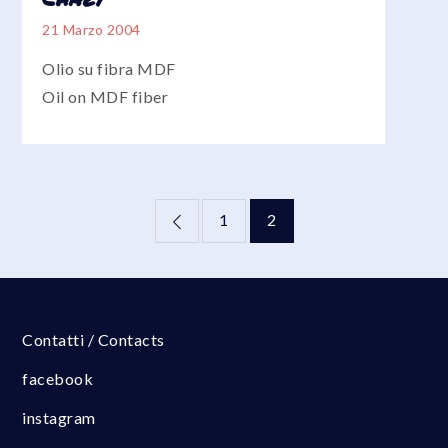
21 Marzo 2004
Olio su fibra MDF
Oil on MDF fiber
Paginazione
1
2
degli
articoli
Contatti / Contacts
facebook
instagram