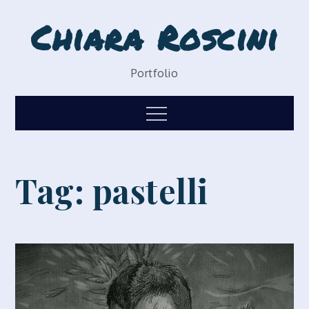
Skip
Chiara Roscini
to
content
Portfolio
Menu
Tag:
pastelli