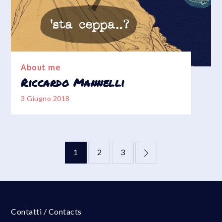
About me
Riccardo Mannelli
3 Giugno 2018
Paginazione
1
2
3
degli
articoli
Contatti / Contacts