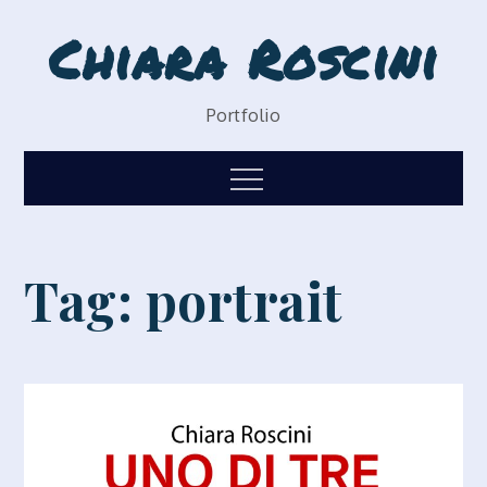
Skip
Chiara Roscini
to
content
Portfolio
Menu
Tag:
portrait