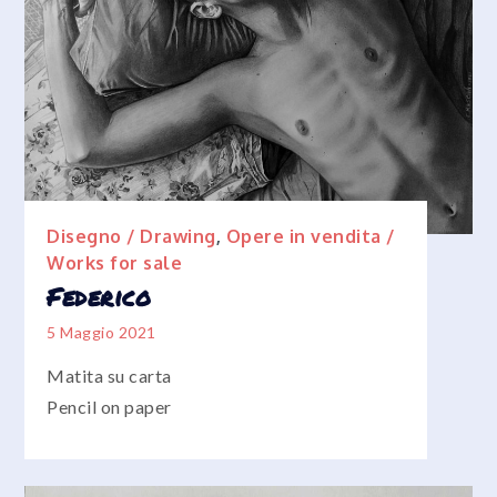
Disegno / Drawing
,
Opere in vendita /
Works for sale
Federico
5 Maggio 2021
Matita su carta
Pencil on paper