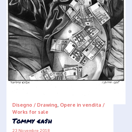
Disegno / Drawing
,
Opere in vendita /
Works for sale
Tommy €a$h
23 Novembre 2018