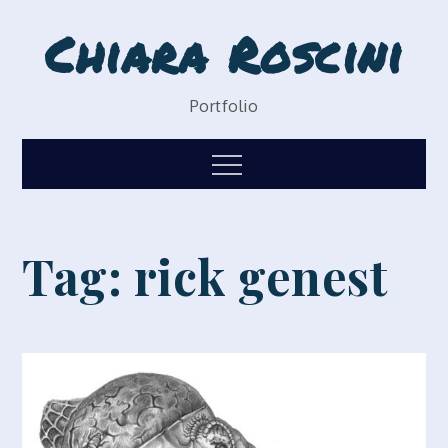
Skip
Chiara Roscini
to
content
Portfolio
Menu
Tag:
rick genest