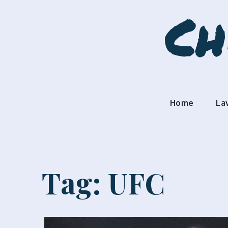
Skip
Ch
to
content
Home
La
Tag:
UFC