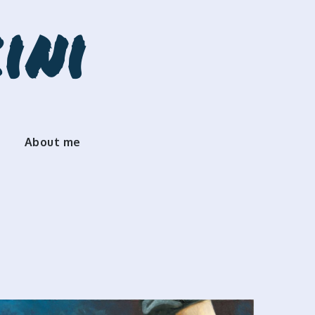
ini
About me