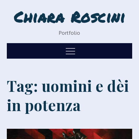
Skip
Chiara Roscini
to
content
Portfolio
Menu
Tag:
uomini e dèi
in potenza