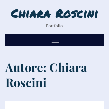
Skip
Chiara Roscini
to
content
Portfolio
Menu
Autore:
Chiara
Roscini