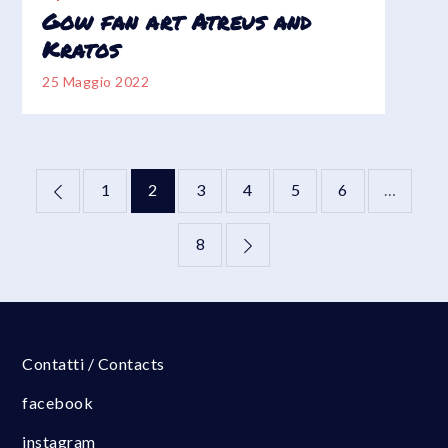
Gow fan art Atreus and
Kratos
25 Maggio 2022
Paginazione
1
2
3
4
5
6
…
degli
8
articoli
Contatti / Contacts
facebook
instagram