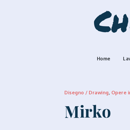
Skip
Ch
to
content
Home
La
Disegno / Drawing
,
Opere i
Mirko