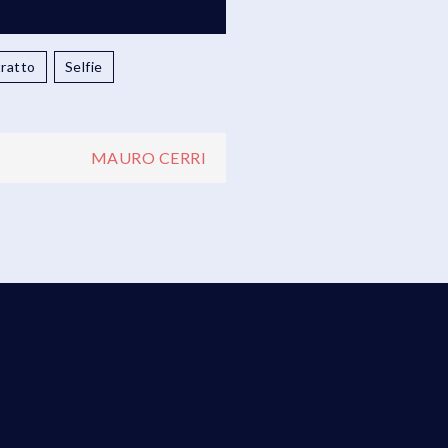
tratto
Selfie
MAURO CERRI