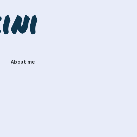
ini
About me